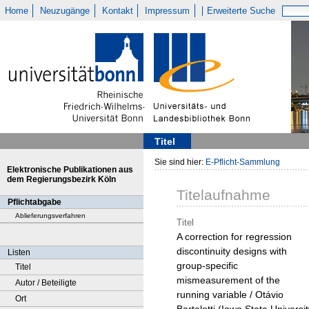
Home
Neuzugänge
Kontakt
Impressum
Erweiterte Suche
Titel
Sie sind hier:
E-Pflicht-Sammlung
Elektronische Publikationen aus
dem Regierungsbezirk Köln
Titelaufnahme
Pflichtabgabe
Ablieferungsverfahren
Titel
A correction for regression
discontinuity designs with
Listen
group-specific
Titel
mismeasurement of the
Autor / Beteiligte
running variable / Otávio
Ort