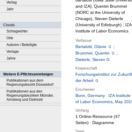
Bartalotti (Iowa State Universit
Verlag
and IZA), Quentin Brummet
Jahr
(NORC at the University of
Chicago), Steven Dieterle
(University of Edinburgh) ; IZA
Clouds
Institute of Labor Economics
Schlagwörter
Orte
Verfasser
Autoren / Beteiligte
Bartalotti, Otávio
;
Verlage
Brummet, Quentin
;
Jahre
Dieterle, Steven G.
Körperschaft
Forschungsinstitut zur Zukunft
Weitere E-Pflichtsammlungen
der Arbeit
Publikationen aus dem
Regierungsbezirk Düsseldorf
Erschienen
Publikationen aus den
Bonn, Germany
:
IZA Institute
Regierungsbezirken Münster,
Arnsberg und Detmold
of Labor Economics
,
May 201
Umfang
1 Online-Ressource (47
Seiten) : Diagramme
Serie