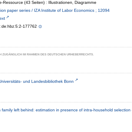
e-Ressource (43 Seiten) : Illustrationen, Diagramme
ion paper series / IZA Institute of Labor Economics ; 12094
text
n:de:hbz:5:2-177762
CH ZUGÄNGLICH IM RAHMEN DES DEUTSCHEN URHEBERRECHTS.
Universitäts- und Landesbibliothek Bonn
 family left behind: estimation in presence of intra-household selection