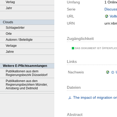
Umfang
1 Onlin
Verlag
Jahr
Serie
Discuss
URL
Voll
Clouds
URN
urn:nb
Schlagwörter
Orte
Zugänglichkeit
Autoren / Beteiligte
Verlage
DAS DOKUMENT IST ÖFFENTLI
Jahre
Links
Weitere E-Pflichtsammlungen
Publikationen aus dem
Nachweis
Regierungsbezirk Düsseldorf
Publikationen aus den
Regierungsbezirken Münster,
Dateien
Arnsberg und Detmold
The impact of migration on
Abstract