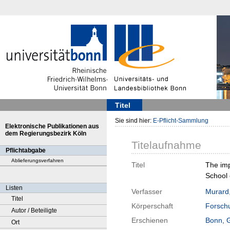
Titel
Sie sind hier:
E-Pflicht-Sammlung
Elektronische Publikationen aus
dem Regierungsbezirk Köln
Titelaufnahme
Pflichtabgabe
Ablieferungsverfahren
Titel
The imp
School 
Listen
Verfasser
Murard,
Titel
Körperschaft
Forschu
Autor / Beteiligte
Erschienen
Bonn, 
Ort