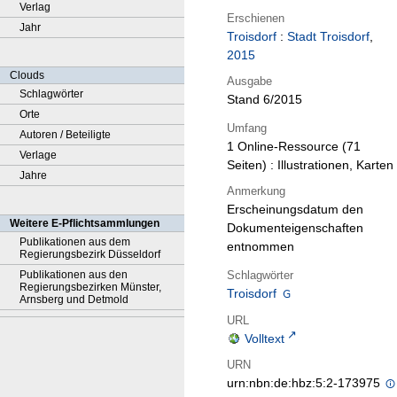
Verlag
Erschienen
Jahr
Troisdorf
:
Stadt Troisdorf
,
2015
Clouds
Ausgabe
Schlagwörter
Stand 6/2015
Orte
Umfang
Autoren / Beteiligte
1 Online-Ressource (71
Verlage
Seiten) : Illustrationen, Karten
Jahre
Anmerkung
Erscheinungsdatum den
Weitere E-Pflichtsammlungen
Dokumenteigenschaften
Publikationen aus dem
entnommen
Regierungsbezirk Düsseldorf
Schlagwörter
Publikationen aus den
Regierungsbezirken Münster,
Troisdorf
Arnsberg und Detmold
URL
Volltext
URN
urn:nbn:de:hbz:5:2-173975