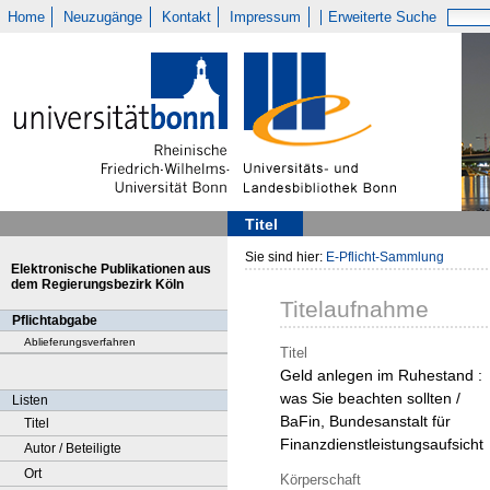
Home
Neuzugänge
Kontakt
Impressum
Erweiterte Suche
Titel
Sie sind hier:
E-Pflicht-Sammlung
Elektronische Publikationen aus
dem Regierungsbezirk Köln
Titelaufnahme
Pflichtabgabe
Ablieferungsverfahren
Titel
Geld anlegen im Ruhestand :
was Sie beachten sollten /
Listen
BaFin, Bundesanstalt für
Titel
Finanzdienstleistungsaufsicht
Autor / Beteiligte
Ort
Körperschaft