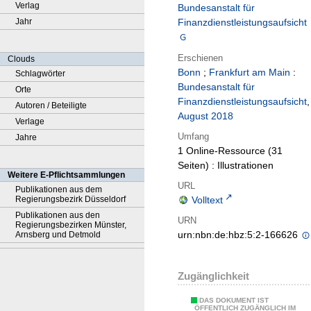
Verlag
Bundesanstalt für
Jahr
Finanzdienstleistungsaufsicht
Erschienen
Clouds
Bonn
;
Frankfurt am Main
:
Schlagwörter
Bundesanstalt für
Orte
Finanzdienstleistungsaufsicht
,
Autoren / Beteiligte
August 2018
Verlage
Umfang
Jahre
1 Online-Ressource (31
Seiten) : Illustrationen
Weitere E-Pflichtsammlungen
URL
Publikationen aus dem
Regierungsbezirk Düsseldorf
Volltext
Publikationen aus den
URN
Regierungsbezirken Münster,
urn:nbn:de:hbz:5:2-166626
Arnsberg und Detmold
Zugänglichkeit
DAS DOKUMENT IST
ÖFFENTLICH ZUGÄNGLICH IM