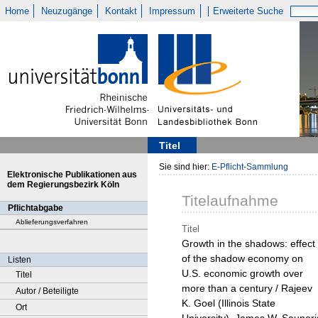
Home
Neuzugänge
Kontakt
Impressum
Erweiterte Suche
Titel
Sie sind hier:
E-Pflicht-Sammlung
Elektronische Publikationen aus
dem Regierungsbezirk Köln
Titelaufnahme
Pflichtabgabe
Ablieferungsverfahren
Titel
Growth in the shadows: effect
of the shadow economy on
Listen
U.S. economic growth over
Titel
more than a century / Rajeev
Autor / Beteiligte
K. Goel (Illinois State
Ort