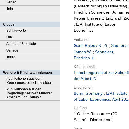
University), James W. Saunori
Verlag
(Eastern Michigan University),
Jahr
Friedrich Schneider (Johanne
Kepler University Linz and IZA
; IZA, Institute of Labor
Clouds
Economics
Schlagwörter
Orte
Verfasser
Autoren / Beteiligte
Goel, Rajeev K.
;
Saunoris,
Verlage
James W.
;
Schneider,
Jahre
Friedrich
Körperschaft
Forschungsinstitut zur Zukunft
Weitere E-Pflichtsammlungen
der Arbeit
Publikationen aus dem
Regierungsbezirk Düsseldorf
Erschienen
Publikationen aus den
Bonn, Germany
:
IZA Institute
Regierungsbezirken Münster,
Arnsberg und Detmold
of Labor Economics
,
April 201
Umfang
1 Online-Ressource (20
Seiten) : Diagramme
Serie