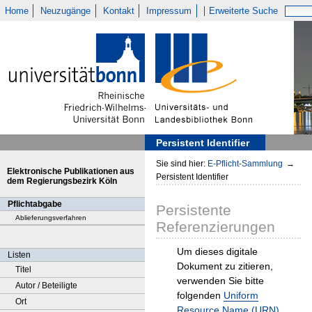
Home
Neuzugänge
Kontakt
Impressum
Erweiterte Suche
Persistent Identifier
Sie sind hier:
E-Pflicht-Sammlung
→
Elektronische Publikationen aus
Persistent Identifier
dem Regierungsbezirk Köln
Pflichtabgabe
Persistente
Ablieferungsverfahren
Referenzierungen
Um dieses digitale
Listen
Dokument zu zitieren,
Titel
verwenden Sie bitte
Autor / Beteiligte
folgenden
Uniform
Ort
Resource Name (URN)