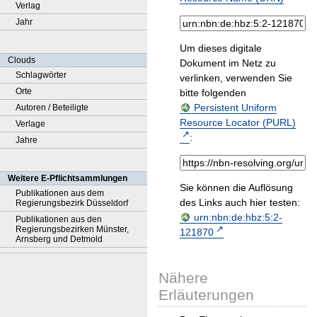
Verlag
Jahr
Um dieses digitale
Clouds
Dokument im Netz zu
Schlagwörter
verlinken, verwenden Sie
Orte
bitte folgenden
Persistent Uniform
Autoren / Beteiligte
Resource Locator (PURL)
Verlage
:
Jahre
Weitere E-Pflichtsammlungen
Sie können die Auflösung
Publikationen aus dem
des Links auch hier testen:
Regierungsbezirk Düsseldorf
urn:nbn:de:hbz:5:2-
Publikationen aus den
Regierungsbezirken Münster,
121870
Arnsberg und Detmold
Nähere
Erläuterungen