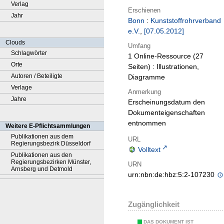
Verlag
Erschienen
Jahr
Bonn
:
Kunststoffrohrverband
e.V.
,
[07.05.2012]
Clouds
Umfang
Schlagwörter
1 Online-Ressource (27
Orte
Seiten) : Illustrationen,
Autoren / Beteiligte
Diagramme
Verlage
Anmerkung
Jahre
Erscheinungsdatum den
Dokumenteigenschaften
entnommen
Weitere E-Pflichtsammlungen
Publikationen aus dem
URL
Regierungsbezirk Düsseldorf
Volltext
Publikationen aus den
Regierungsbezirken Münster,
URN
Arnsberg und Detmold
urn:nbn:de:hbz:5:2-107230
Zugänglichkeit
DAS DOKUMENT IST