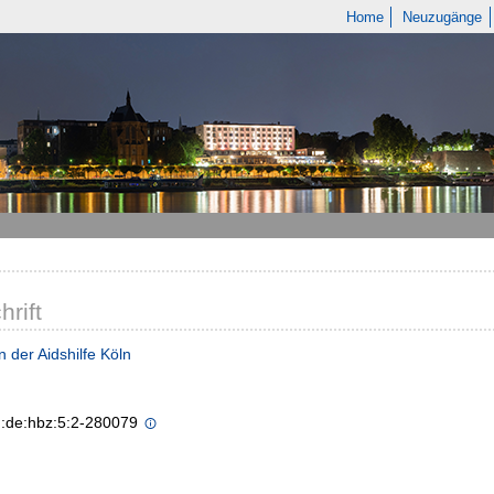
Home
Neuzugänge
hrift
 der Aidshilfe Köln
n:de:hbz:5:2-280079