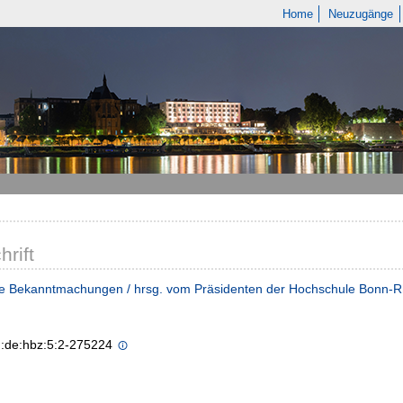
Home
Neuzugänge
hrift
he Bekanntmachungen / hrsg. vom Präsidenten der Hochschule Bonn-R
n:de:hbz:5:2-275224