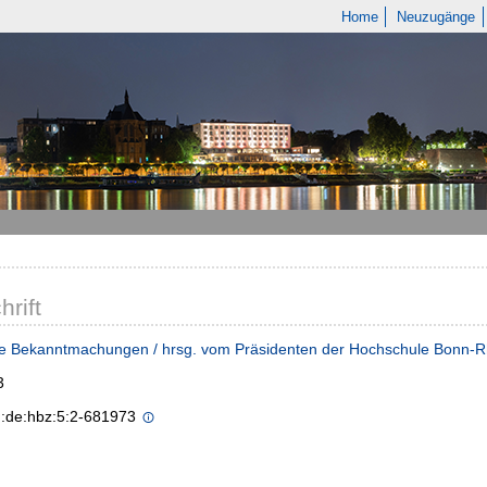
Home
Neuzugänge
hrift
he Bekanntmachungen / hrsg. vom Präsidenten der Hochschule Bonn-R
3
n:de:hbz:5:2-681973