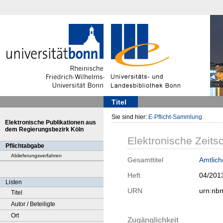
Titel
Sie sind hier:
E-Pflicht-Sammlung
Elektronische Publikationen aus
dem Regierungsbezirk Köln
Elektronische Zeitsc
Pflichtabgabe
Ablieferungsverfahren
Gesamttitel
Amtlic
Heft
04/201
Listen
URN
urn:nb
Titel
Autor / Beteiligte
Ort
Zugänglichkeit