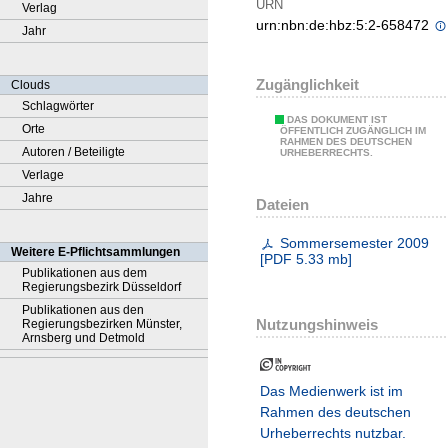
URN
Verlag
urn:nbn:de:hbz:5:2-658472
Jahr
Zugänglichkeit
Clouds
Schlagwörter
DAS DOKUMENT IST
Orte
ÖFFENTLICH ZUGÄNGLICH IM
RAHMEN DES DEUTSCHEN
Autoren / Beteiligte
URHEBERRECHTS.
Verlage
Jahre
Dateien
Sommersemester 2009
Weitere E-Pflichtsammlungen
[
PDF
5.33 mb
]
Publikationen aus dem
Regierungsbezirk Düsseldorf
Publikationen aus den
Nutzungshinweis
Regierungsbezirken Münster,
Arnsberg und Detmold
Das Medienwerk ist im
Rahmen des deutschen
Urheberrechts nutzbar.