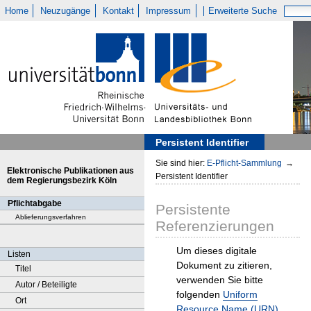
Home
Neuzugänge
Kontakt
Impressum
Erweiterte Suche
Persistent Identifier
Sie sind hier:
E-Pflicht-Sammlung
→
Elektronische Publikationen aus
Persistent Identifier
dem Regierungsbezirk Köln
Pflichtabgabe
Persistente
Ablieferungsverfahren
Referenzierungen
Um dieses digitale
Listen
Dokument zu zitieren,
Titel
verwenden Sie bitte
Autor / Beteiligte
folgenden
Uniform
Ort
Resource Name (URN)