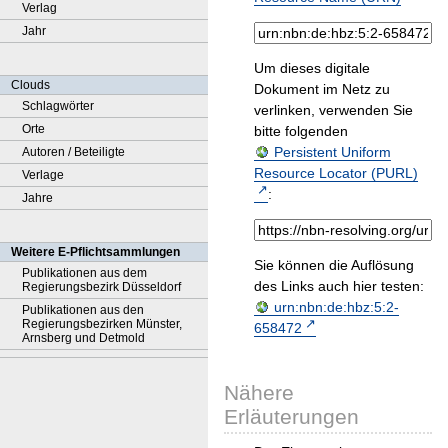
Verlag
Jahr
Um dieses digitale
Clouds
Dokument im Netz zu
Schlagwörter
verlinken, verwenden Sie
Orte
bitte folgenden
Persistent Uniform
Autoren / Beteiligte
Resource Locator (PURL)
Verlage
:
Jahre
Weitere E-Pflichtsammlungen
Sie können die Auflösung
Publikationen aus dem
des Links auch hier testen:
Regierungsbezirk Düsseldorf
urn:nbn:de:hbz:5:2-
Publikationen aus den
Regierungsbezirken Münster,
658472
Arnsberg und Detmold
Nähere
Erläuterungen