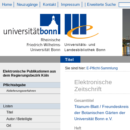
Home
Neuzugänge
Kontakt
Impressum
Erweiterte Suche
Titel
Sie sind hier:
E-Pflicht-Sammlung
Elektronische Publikationen aus
dem Regierungsbezirk Köln
Elektronische
Pflichtabgabe
Zeitschrift
Ablieferungsverfahren
Gesamttitel
Listen
Titanum-Blatt / Freundeskreis
Titel
der Botanischen Gärten der
Universität Bonn e.V.
Autor / Beteiligte
Ort
Heft