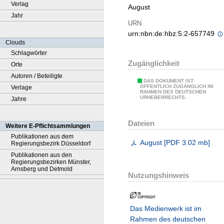
Verlag
August
Jahr
URN
urn:nbn:de:hbz:5:2-657749
Clouds
Schlagwörter
Zugänglichkeit
Orte
Autoren / Beteiligte
DAS DOKUMENT IST
ÖFFENTLICH ZUGÄNGLICH IM
Verlage
RAHMEN DES DEUTSCHEN
URHEBERRECHTS.
Jahre
Dateien
Weitere E-Pflichtsammlungen
Publikationen aus dem
August
[
PDF
3.02 mb
]
Regierungsbezirk Düsseldorf
Publikationen aus den
Regierungsbezirken Münster,
Arnsberg und Detmold
Nutzungshinweis
Das Medienwerk ist im
Rahmen des deutschen