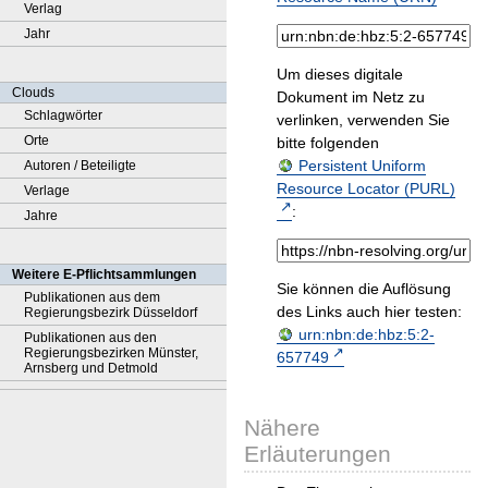
Verlag
Jahr
Um dieses digitale
Clouds
Dokument im Netz zu
Schlagwörter
verlinken, verwenden Sie
Orte
bitte folgenden
Persistent Uniform
Autoren / Beteiligte
Resource Locator (PURL)
Verlage
:
Jahre
Weitere E-Pflichtsammlungen
Sie können die Auflösung
Publikationen aus dem
des Links auch hier testen:
Regierungsbezirk Düsseldorf
urn:nbn:de:hbz:5:2-
Publikationen aus den
Regierungsbezirken Münster,
657749
Arnsberg und Detmold
Nähere
Erläuterungen