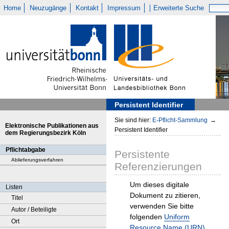
Home
Neuzugänge
Kontakt
Impressum
Erweiterte Suche
Persistent Identifier
Sie sind hier:
E-Pflicht-Sammlung
→
Elektronische Publikationen aus
Persistent Identifier
dem Regierungsbezirk Köln
Pflichtabgabe
Persistente
Ablieferungsverfahren
Referenzierungen
Um dieses digitale
Listen
Dokument zu zitieren,
Titel
verwenden Sie bitte
Autor / Beteiligte
folgenden
Uniform
Ort
Resource Name (URN)