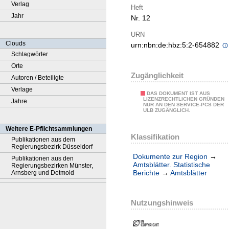
Verlag
Heft
Jahr
Nr. 12
URN
Clouds
urn:nbn:de:hbz:5:2-654882
Schlagwörter
Orte
Zugänglichkeit
Autoren / Beteiligte
Verlage
DAS DOKUMENT IST AUS
LIZENZRECHTLICHEN GRÜNDEN
Jahre
NUR AN DEN SERVICE-PCS DER
ULB ZUGÄNGLICH.
Weitere E-Pflichtsammlungen
Klassifikation
Publikationen aus dem
Regierungsbezirk Düsseldorf
Dokumente zur Region
→
Publikationen aus den
Amtsblätter. Statistische
Regierungsbezirken Münster,
Berichte
→
Amtsblätter
Arnsberg und Detmold
Nutzungshinweis