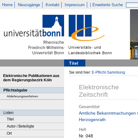
Home
Neuzugänge
Kontakt
Impressum
Erweiterte Suche
Titel
Sie sind hier:
E-Pflicht-Sammlung
Elektronische Publikationen aus
dem Regierungsbezirk Köln
Elektronische
Pflichtabgabe
Zeitschrift
Ablieferungsverfahren
Gesamttitel
Listen
Amtliche Bekanntmachungen 
Titel
Herzogenrath
Autor / Beteiligte
Heft
Ort
Nr. 048