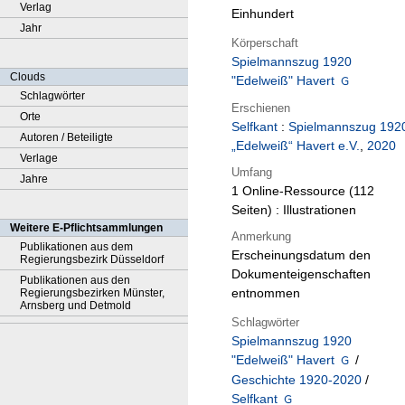
Verlag
Einhundert
Jahr
Körperschaft
Spielmannszug 1920
Clouds
"Edelweiß" Havert
Schlagwörter
Erschienen
Orte
Selfkant
:
Spielmannszug 192
Autoren / Beteiligte
„Edelweiß“ Havert e.V.
,
2020
Verlage
Umfang
Jahre
1 Online-Ressource (112
Seiten) : Illustrationen
Weitere E-Pflichtsammlungen
Anmerkung
Publikationen aus dem
Erscheinungsdatum den
Regierungsbezirk Düsseldorf
Dokumenteigenschaften
Publikationen aus den
entnommen
Regierungsbezirken Münster,
Arnsberg und Detmold
Schlagwörter
Spielmannszug 1920
"Edelweiß" Havert
/
Geschichte 1920-2020
/
Selfkant