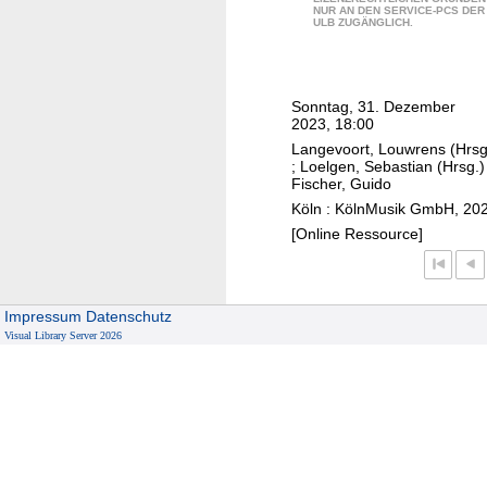
i
c
r
NUR AN DEN SERVICE-PCS DER
e
s
ULB ZUGÄNGLICH.
h
-
t
t
e
,
i
i
s
u
c
a
t
Sonntag, 31. Dezember
n
i
n
2023, 18:00
e
d
a
M
Langevoort, Louwrens (Hrsg
r
B
M
;
Loelgen, Sebastian (Hrsg.)
ă
,
Fischer, Guido
l
o
c
W
Köln : KölnMusik GmbH, 20
ä
r
e
D
[Online Ressource]
s
e
l
R
e
n
a
R
r
o
r
u
c
,
Impressum
Datenschutz
u
n
o
Visual Library Server 2026
O
,
d
r
m
D
f
p
a
i
u
s
r
r
n
s
M
i
k
e
a
g
c