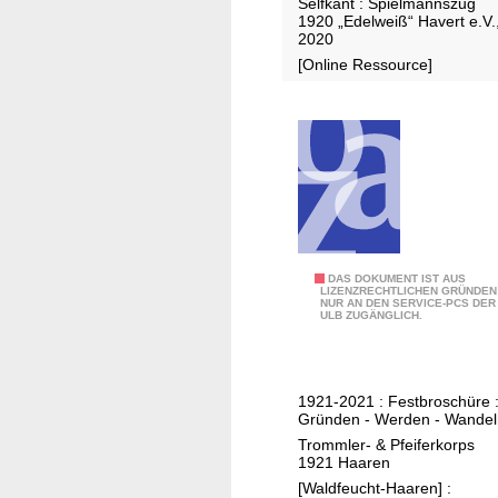
Selfkant : Spielmannszug
1920 „Edelweiß“ Havert e.V.
2020
[Online Ressource]
1
DAS DOKUMENT IST AUS
LIZENZRECHTLICHEN GRÜNDEN
NUR AN DEN SERVICE-PCS DER
0
ULB ZUGÄNGLICH.
0
J
a
1921-2021 : Festbroschüre 
h
Gründen - Werden - Wandel
r
Trommler- & Pfeiferkorps
e
1921 Haaren
+
[Waldfeucht-Haaren] :