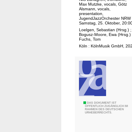
r
Max Mutzke, vocals, Götz
d
e
Alsmann, vocals,
e
presentation,
J
r
JugendJazzOrchester NRW 
u
Samstag, 25. Oktober, 20:0
d
g
Loelgen, Sebastian (Hrsg.)
;
o
Bogusz-Moore, Ewa (Hrsg.)
e
l
Fuchs, Tom
n
l
Köln : KölnMusik GmbH, 20
d
e
J
n
a
d
z
o
z
r
O
f
r
c
h
6
DAS DOKUMENT IST
ÖFFENTLICH ZUGÄNGLICH IM
e
RAHMEN DES DEUTSCHEN
0
URHEBERRECHTS.
s
J
t
a
e
h