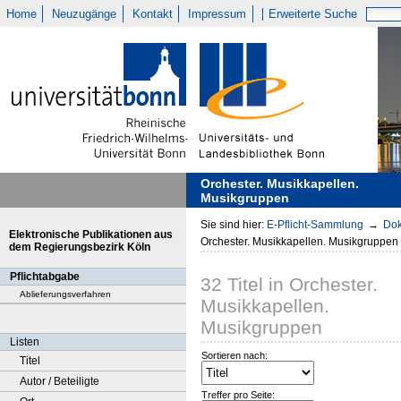
Home
Neuzugänge
Kontakt
Impressum
Erweiterte Suche
Orchester. Musikkapellen.
Musikgruppen
Sie sind hier:
E-Pflicht-Sammlung
→
Dok
Elektronische Publikationen aus
Orchester. Musikkapellen. Musikgruppen
dem Regierungsbezirk Köln
Pflichtabgabe
32
Titel
in
Orchester.
Ablieferungsverfahren
Musikkapellen.
Musikgruppen
Listen
Sortieren nach:
Titel
Autor / Beteiligte
Treffer pro Seite: