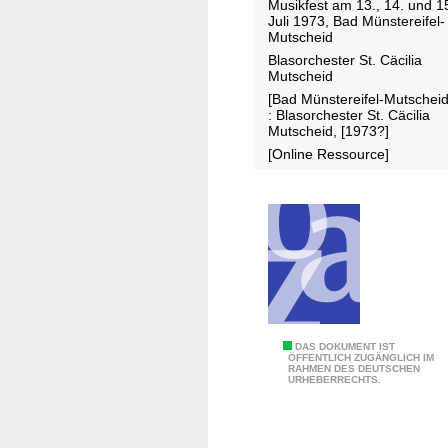
Musikfest am 13., 14. und 1
c
u
Juli 1973, Bad Münstereifel-
h
t
Mutscheid
r
s
Blasorchester St. Cäcilia
Mutscheid
i
c
[Bad Münstereifel-Mutscheid
f
h
: Blasorchester St. Cäcilia
t
e
Mutscheid, [1973?]
z
i
[Online Ressource]
u
d
m
1
0
j
ä
h
r
F
DAS DOKUMENT IST
i
ÖFFENTLICH ZUGÄNGLICH IM
RAHMEN DES DEUTSCHEN
e
g
URHEBERRECHTS.
s
e
t
n
s