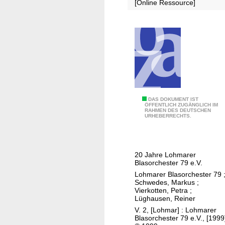
m
[Online Ressource]
b
o
u
r
c
o
r
p
1
DAS DOKUMENT IST
s
ÖFFENTLICH ZUGÄNGLICH IM
RAHMEN DES DEUTSCHEN
9
"
URHEBERRECHTS.
7
S
9
i
-
e
20 Jahre Lohmarer
1
b
Blasorchester 79 e.V.
9
e
Lohmarer Blasorchester 79
9
Schwedes, Markus
;
n
Vierkotten, Petra
;
9
g
Lüghausen, Reiner
e
V. 2, [Lohmar] : Lohmarer
Blasorchester 79 e.V., [1999
b