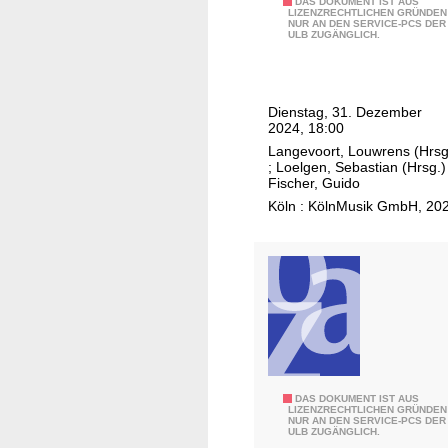
e
J
DAS DOKUMENT IST AUS
s
LIZENZRECHTLICHEN GRÜNDEN
t
NUR AN DEN SERVICE-PCS DER
u
G
ULB ZUGÄNGLICH.
t
l
e
e
i
s
,
a
c
Dienstag, 31. Dezember
W
B
h
2024, 18:00
D
u
ä
Langevoort, Louwrens (Hrsg
R
l
f
;
Loelgen, Sebastian (Hrsg.)
B
Fischer, Guido
l
t
i
Köln : KölnMusik GmbH, 20
o
s
g
c
j
B
k
a
a
,
h
n
A
r
d
l
.
,
f
.
W
r
.
D
e
K
DAS DOKUMENT IST AUS
R
LIZENZRECHTLICHEN GRÜNDEN
d
NUR AN DEN SERVICE-PCS DER
e
ULB ZUGÄNGLICH.
S
W