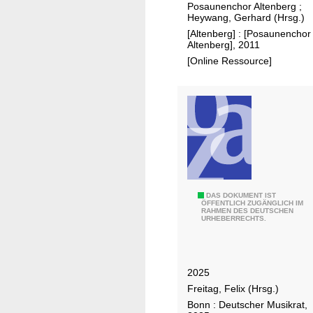
B
Posaunenchor Altenberg
;
c
e
Heywang, Gerhard (Hrsg.)
h
s
[Altenberg] : [Posaunenchor
r
Altenberg], 2011
t
i
[Online Ressource]
e
f
h
t
e
z
n
u
d
m
e
5
s
0
B
-
l
G
DAS DOKUMENT IST
j
ÖFFENTLICH ZUGÄNGLICH IM
a
RAHMEN DES DEUTSCHEN
e
ä
URHEBERRECHTS.
s
r
h
o
m
r
r
a
i
2025
c
n
g
Freitag, Felix (Hrsg.)
h
c
e
Bonn : Deutscher Musikrat,
e
o