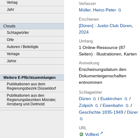
Verlag
Verfasser
Jahr
Müller, Heinz-Peter
Erschienen
[Düren]
:
Justiz-Club Düren
,
Clouds
2024
Schlagwörter
Orte
Umfang
Autoren / Beteiligte
1 Online-Ressource (87
Seiten) : Illustrationen, Karten
Verlage
Jahre
Anmerkung
Erscheinungsdatum den
Dokumenteigenschaften
Weitere E-Pflichtsammlungen
entnommen
Publikationen aus dem
Regierungsbezirk Düsseldorf
Schlagwörter
Publikationen aus den
Düren
/
Euskirchen
/
Regierungsbezirken Münster,
Arnsberg und Detmold
Zülpich
/
Eisenbahn
/
Geschichte 1835-1949
/
Düre
URL
Volltext