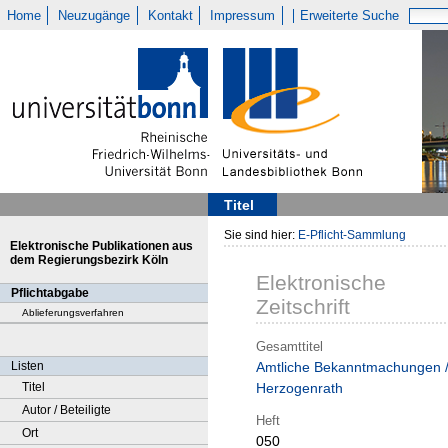
Home
Neuzugänge
Kontakt
Impressum
Erweiterte Suche
Titel
Sie sind hier:
E-Pflicht-Sammlung
Elektronische Publikationen aus
dem Regierungsbezirk Köln
Elektronische
Pflichtabgabe
Zeitschrift
Ablieferungsverfahren
Gesamttitel
Listen
Amtliche Bekanntmachungen 
Titel
Herzogenrath
Autor / Beteiligte
Heft
Ort
050