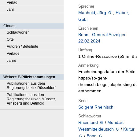
Verlag
Sprecher
Jahr
Manhold, Jörg
;
Elabor,
Gabi
Clouds
Erschienen
Schlagwörter
Bonn
:
General Anzeiger
,
Orte
22.02.2024
Autoren / Beteiligte
Umfang
Verlage
1 Online-Ressource (59 m, 9 
Jahre
Anmerkung
Erscheinungsdatum der Seite
Weitere E-Pflichtsammlungen
https://so-geht-
Publikationen aus dem
rheinisch.blogs.julephosting.d
Regierungsbezirk Düsseldorf
entnommen
Publikationen aus den
Regierungsbezirken Münster,
Serie
Arnsberg und Detmold
So geht Rheinisch
Schlagwörter
Rheinland
/
Mundart
Westmitteldeutsch
/
Kultur
/
Bonn