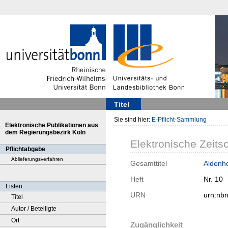
Titel
Sie sind hier:
E-Pflicht-Sammlung
Elektronische Publikationen aus
dem Regierungsbezirk Köln
Elektronische Zeitsc
Pflichtabgabe
Ablieferungsverfahren
Gesamttitel
Aldenho
Heft
Nr. 10
Listen
URN
urn:nb
Titel
Autor / Beteiligte
Ort
Zugänglichkeit