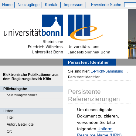
Home
Neuzugänge
Kontakt
Impressum
Erweiterte Suche
Persistent Identifier
Sie sind hier:
E-Pflicht-Sammlung
→
Elektronische Publikationen aus
Persistent Identifier
dem Regierungsbezirk Köln
Pflichtabgabe
Persistente
Ablieferungsverfahren
Referenzierungen
Um dieses digitale
Listen
Dokument zu zitieren,
Titel
verwenden Sie bitte
Autor / Beteiligte
folgenden
Uniform
Ort
Resource Name (URN)