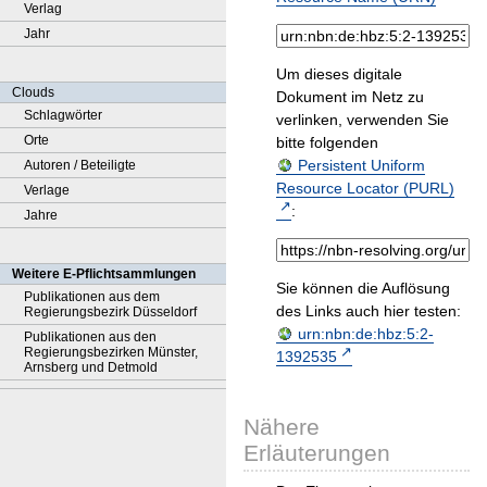
Verlag
Jahr
Um dieses digitale
Clouds
Dokument im Netz zu
Schlagwörter
verlinken, verwenden Sie
Orte
bitte folgenden
Persistent Uniform
Autoren / Beteiligte
Resource Locator (PURL)
Verlage
:
Jahre
Weitere E-Pflichtsammlungen
Sie können die Auflösung
Publikationen aus dem
des Links auch hier testen:
Regierungsbezirk Düsseldorf
urn:nbn:de:hbz:5:2-
Publikationen aus den
Regierungsbezirken Münster,
1392535
Arnsberg und Detmold
Nähere
Erläuterungen