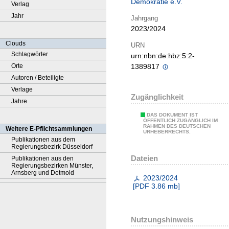
Demokratie e.V.
Verlag
Jahr
Jahrgang
2023/2024
Clouds
URN
Schlagwörter
urn:nbn:de:hbz:5:2-
Orte
1389817
Autoren / Beteiligte
Verlage
Zugänglichkeit
Jahre
DAS DOKUMENT IST
ÖFFENTLICH ZUGÄNGLICH IM
RAHMEN DES DEUTSCHEN
Weitere E-Pflichtsammlungen
URHEBERRECHTS.
Publikationen aus dem
Regierungsbezirk Düsseldorf
Dateien
Publikationen aus den
Regierungsbezirken Münster,
Arnsberg und Detmold
2023/2024
[
PDF
3.86 mb
]
Nutzungshinweis