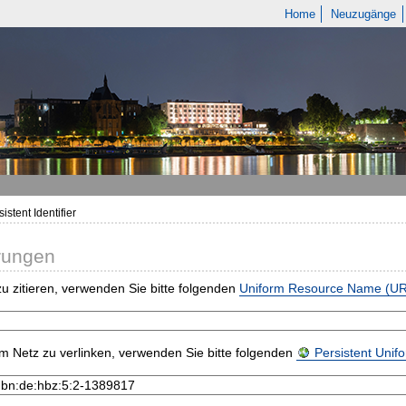
Home
Neuzugänge
istent Identifier
rungen
u zitieren, verwenden Sie bitte folgenden
Uniform Resource Name (U
m Netz zu verlinken, verwenden Sie bitte folgenden
Persistent Uni