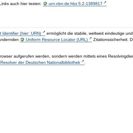
Links auch hier testen:
urn:nbn:de:hbz:5:2-1389817
t Identifier (hier: URN)
ermöglicht die stabile, weltweit eindeutige 
h ändernden
Uniform Resource Locator (URL)
Zitationssicherheit. 
rowser aufgerufen werden, sondern werden mittels eines Resolvingdiens
esolver der Deutschen Nationalbibliothek
.