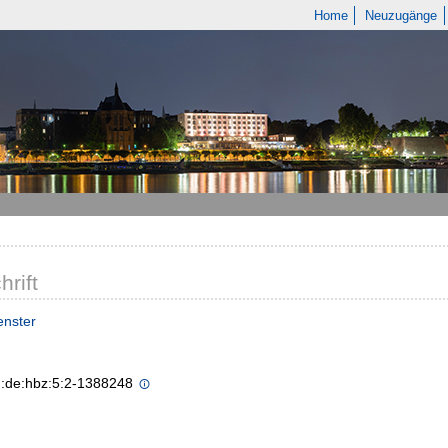
Home
Neuzugänge
hrift
enster
n:de:hbz:5:2-1388248