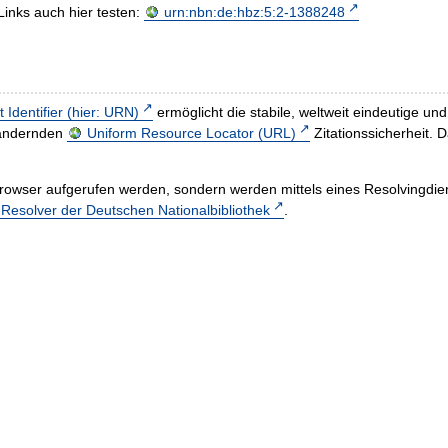
Links auch hier testen:
urn:nbn:de:hbz:5:2-1388248
t Identifier (hier: URN)
ermöglicht die stabile, weltweit eindeutige 
h ändernden
Uniform Resource Locator (URL)
Zitationssicherheit. 
rowser aufgerufen werden, sondern werden mittels eines Resolvingdiens
esolver der Deutschen Nationalbibliothek
.