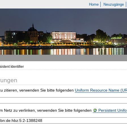
Home
Neuzugänge
istent Identifier
rungen
u zitieren, verwenden Sie bitte folgenden
Uniform Resource Name (U
m Netz zu verlinken, verwenden Sie bitte folgenden
Persistent Uni