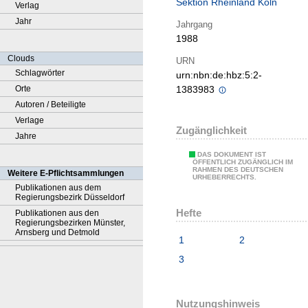
Sektion Rheinland Köln
Verlag
Jahr
Jahrgang
1988
Clouds
URN
Schlagwörter
urn:nbn:de:hbz:5:2-
Orte
1383983
Autoren / Beteiligte
Verlage
Zugänglichkeit
Jahre
DAS DOKUMENT IST
ÖFFENTLICH ZUGÄNGLICH IM
RAHMEN DES DEUTSCHEN
Weitere E-Pflichtsammlungen
URHEBERRECHTS.
Publikationen aus dem
Regierungsbezirk Düsseldorf
Hefte
Publikationen aus den
Regierungsbezirken Münster,
Arnsberg und Detmold
1
2
3
Nutzungshinweis