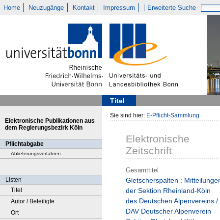
Home
Neuzugänge
Kontakt
Impressum
Erweiterte Suche
Titel
Sie sind hier:
E-Pflicht-Sammlung
Elektronische Publikationen aus
dem Regierungsbezirk Köln
Elektronische
Pflichtabgabe
Zeitschrift
Ablieferungsverfahren
Gesamttitel
Listen
Gletscherspalten : Mitteilunge
Titel
der Sektion Rheinland-Köln
des Deutschen Alpenvereins /
Autor / Beteiligte
DAV Deutscher Alpenverein
Ort