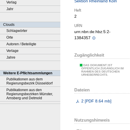
Sektion Rheinland Köln
Verlag
Jahr
Heft
2
Clouds
URN
Schlagwörter
urn:nbn:de:hbz:5:2-
Orte
1384357
Autoren / Beteiligte
Verlage
Zugänglichkeit
Jahre
DAS DOKUMENT IST
ÖFFENTLICH ZUGÄNGLICH IM
RAHMEN DES DEUTSCHEN
Weitere E-Pflichtsammlungen
URHEBERRECHTS.
Publikationen aus dem
Regierungsbezirk Düsseldorf
Dateien
Publikationen aus den
Regierungsbezirken Münster,
Arnsberg und Detmold
2
[
PDF
8.64 mb
]
Nutzungshinweis