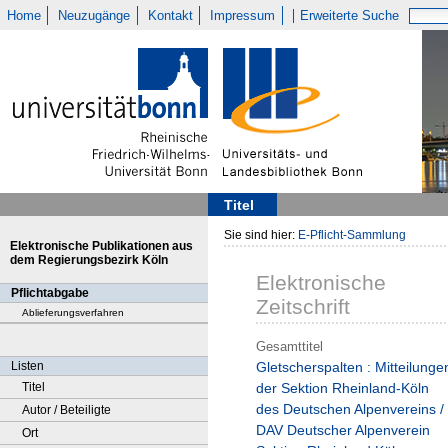
Home
Neuzugänge
Kontakt
Impressum
Erweiterte Suche
Titel
Sie sind hier:
E-Pflicht-Sammlung
Elektronische Publikationen aus
dem Regierungsbezirk Köln
Elektronische
Pflichtabgabe
Zeitschrift
Ablieferungsverfahren
Gesamttitel
Listen
Gletscherspalten : Mitteilunge
Titel
der Sektion Rheinland-Köln
des Deutschen Alpenvereins /
Autor / Beteiligte
DAV Deutscher Alpenverein
Ort