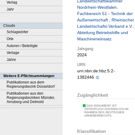
Landwirtschaftskammer
Verlag
Nordrhein-Westfalen,
Jahr
Fachbereich 51 - Technik der
Außenwirtschaft ; Rheinischer
Clouds
Landwirtschafts-Verband e.V.,
Schlagwörter
Abteilung Betriebshilfe und
Maschineneinsatz
Orte
Autoren / Beteiligte
Jahrgang
Verlage
2024
Jahre
URN
urn:nbn:de:hbz:5:2-
Weitere E-Pflichtsammlungen
1382446
Publikationen aus dem
Regierungsbezirk Düsseldorf
Publikationen aus den
Zugänglichkeit
Regierungsbezirken Münster,
Arnsberg und Detmold
DAS DOKUMENT IST
ÖFFENTLICH ZUGÄNGLICH IM
RAHMEN DES DEUTSCHEN
URHEBERRECHTS.
Klassifikation