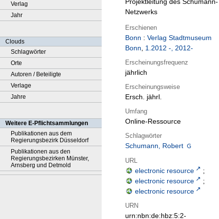
Projektleitung des Schumann-
Verlag
Netzwerks
Jahr
Erschienen
Bonn
:
Verlag Stadtmuseum
Clouds
Bonn
,
1.2012 -, 2012-
Schlagwörter
Erscheinungsfrequenz
Orte
jährlich
Autoren / Beteiligte
Verlage
Erscheinungsweise
Ersch. jährl.
Jahre
Umfang
Online-Ressource
Weitere E-Pflichtsammlungen
Publikationen aus dem
Schlagwörter
Regierungsbezirk Düsseldorf
Schumann, Robert
Publikationen aus den
Regierungsbezirken Münster,
URL
Arnsberg und Detmold
electronic resource
;
electronic resource
;
electronic resource
URN
urn:nbn:de:hbz:5:2-