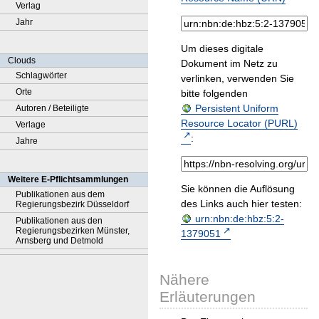
Verlag
Jahr
Um dieses digitale
Clouds
Dokument im Netz zu
Schlagwörter
verlinken, verwenden Sie
Orte
bitte folgenden
Persistent Uniform
Autoren / Beteiligte
Resource Locator (PURL)
Verlage
:
Jahre
Weitere E-Pflichtsammlungen
Sie können die Auflösung
Publikationen aus dem
des Links auch hier testen:
Regierungsbezirk Düsseldorf
urn:nbn:de:hbz:5:2-
Publikationen aus den
Regierungsbezirken Münster,
1379051
Arnsberg und Detmold
Nähere
Erläuterungen