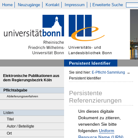
Home
Neuzugänge
Kontakt
Impressum
Erweiterte Suche
Persistent Identifier
Sie sind hier:
E-Pflicht-Sammlung
→
Elektronische Publikationen aus
Persistent Identifier
dem Regierungsbezirk Köln
Pflichtabgabe
Persistente
Ablieferungsverfahren
Referenzierungen
Um dieses digitale
Listen
Dokument zu zitieren,
Titel
verwenden Sie bitte
Autor / Beteiligte
folgenden
Uniform
Ort
Resource Name (URN)