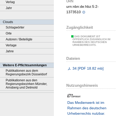
URN
Verlag
urn:nbn:de:hbz:5:2-
Jahr
1373510
Clouds
Zugänglichkeit
Schlagwörter
Orte
DAS DOKUMENT IST
Autoren / Beteiligte
ÖFFENTLICH ZUGÄNGLICH IM
RAHMEN DES DEUTSCHEN
Verlage
URHEBERRECHTS.
Jahre
Dateien
Weitere E-Pflichtsammlungen
34
[
PDF
18.82 mb
]
Publikationen aus dem
Regierungsbezirk Düsseldorf
Publikationen aus den
Regierungsbezirken Münster,
Nutzungshinweis
Arnsberg und Detmold
Das Medienwerk ist im
Rahmen des deutschen
Urheberrechts nutzbar.