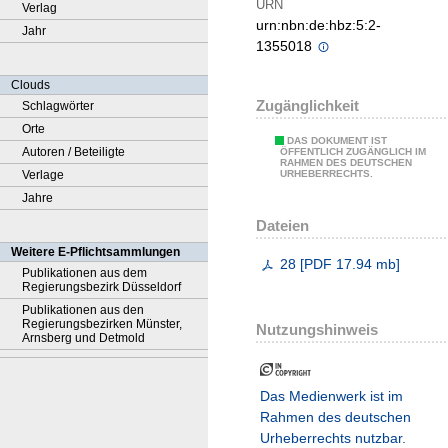
URN
Verlag
urn:nbn:de:hbz:5:2-
Jahr
1355018
Clouds
Zugänglichkeit
Schlagwörter
Orte
DAS DOKUMENT IST
Autoren / Beteiligte
ÖFFENTLICH ZUGÄNGLICH IM
RAHMEN DES DEUTSCHEN
Verlage
URHEBERRECHTS.
Jahre
Dateien
Weitere E-Pflichtsammlungen
28
[
PDF
17.94 mb
]
Publikationen aus dem
Regierungsbezirk Düsseldorf
Publikationen aus den
Regierungsbezirken Münster,
Nutzungshinweis
Arnsberg und Detmold
Das Medienwerk ist im
Rahmen des deutschen
Urheberrechts nutzbar.