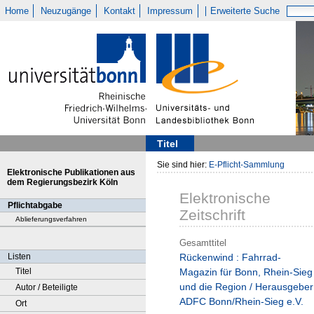
Home
Neuzugänge
Kontakt
Impressum
Erweiterte Suche
Titel
Sie sind hier:
E-Pflicht-Sammlung
Elektronische Publikationen aus
dem Regierungsbezirk Köln
Elektronische
Pflichtabgabe
Zeitschrift
Ablieferungsverfahren
Gesamttitel
Listen
Rückenwind : Fahrrad-
Titel
Magazin für Bonn, Rhein-Sieg
und die Region / Herausgeber
Autor / Beteiligte
ADFC Bonn/Rhein-Sieg e.V.
Ort