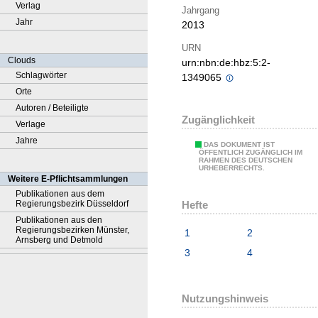
Verlag
Jahrgang
Jahr
2013
URN
Clouds
urn:nbn:de:hbz:5:2-
Schlagwörter
1349065
Orte
Autoren / Beteiligte
Zugänglichkeit
Verlage
Jahre
DAS DOKUMENT IST
ÖFFENTLICH ZUGÄNGLICH IM
RAHMEN DES DEUTSCHEN
URHEBERRECHTS.
Weitere E-Pflichtsammlungen
Publikationen aus dem
Hefte
Regierungsbezirk Düsseldorf
Publikationen aus den
Regierungsbezirken Münster,
1
2
Arnsberg und Detmold
3
4
Nutzungshinweis