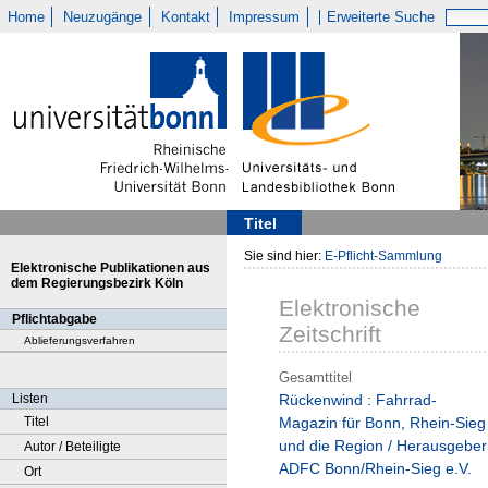
Home
Neuzugänge
Kontakt
Impressum
Erweiterte Suche
Titel
Sie sind hier:
E-Pflicht-Sammlung
Elektronische Publikationen aus
dem Regierungsbezirk Köln
Elektronische
Pflichtabgabe
Zeitschrift
Ablieferungsverfahren
Gesamttitel
Listen
Rückenwind : Fahrrad-
Titel
Magazin für Bonn, Rhein-Sieg
und die Region / Herausgeber
Autor / Beteiligte
ADFC Bonn/Rhein-Sieg e.V.
Ort