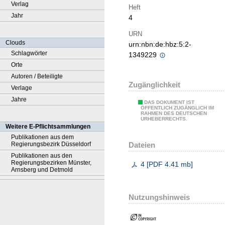
Verlag
Heft
Jahr
4
URN
Clouds
urn:nbn:de:hbz:5:2-
Schlagwörter
1349229
Orte
Autoren / Beteiligte
Zugänglichkeit
Verlage
Jahre
DAS DOKUMENT IST
ÖFFENTLICH ZUGÄNGLICH IM
RAHMEN DES DEUTSCHEN
URHEBERRECHTS.
Weitere E-Pflichtsammlungen
Publikationen aus dem
Dateien
Regierungsbezirk Düsseldorf
Publikationen aus den
Regierungsbezirken Münster,
4
[
PDF
4.41 mb
]
Arnsberg und Detmold
Nutzungshinweis