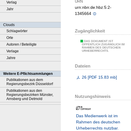
URN
Verlag
urn:nbn:de:hbz:5:2-
Jahr
1345664
Clouds
Zugänglichkeit
Schlagwörter
Orte
DAS DOKUMENT IST
Autoren / Beteiligte
ÖFFENTLICH ZUGÄNGLICH IM
RAHMEN DES DEUTSCHEN
Verlage
URHEBERRECHTS.
Jahre
Dateien
Weitere E-Pflichtsammlungen
26
[
PDF
15.83 mb
]
Publikationen aus dem
Regierungsbezirk Düsseldorf
Publikationen aus den
Regierungsbezirken Münster,
Nutzungshinweis
Arnsberg und Detmold
Das Medienwerk ist im
Rahmen des deutschen
Urheberrechts nutzbar.