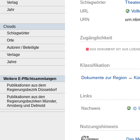
Schlagwörter
Theate
Verlag
Jahr
URL
Voll
URN
urn:nb
Clouds
Schlagwörter
Zugänglichkeit
Orte
Autoren / Beteiligte
DAS DOKUMENT IST AUS LIZEN
Verlage
Jahre
Klassifikation
Dokumente zur Region
→
Kü
Weitere E-Pflichtsammlungen
Publikationen aus dem
Regierungsbezirk Düsseldorf
Links
Publikationen aus den
Regierungsbezirken Münster,
Arnsberg und Detmold
Nachweis
Nutzungshinweis
Das Me