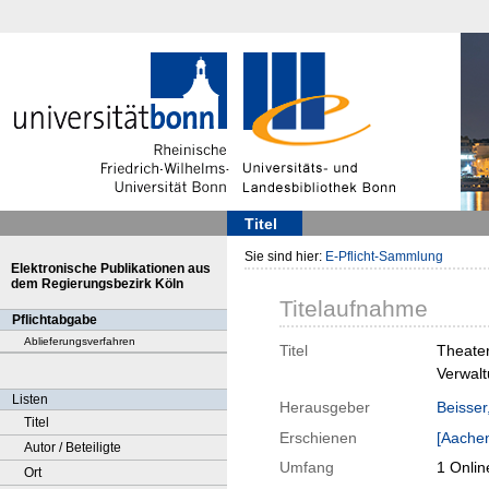
Titel
Sie sind hier:
E-Pflicht-Sammlung
Elektronische Publikationen aus
dem Regierungsbezirk Köln
Titelaufnahme
Pflichtabgabe
Ablieferungsverfahren
Titel
Theater
Verwalt
Listen
Herausgeber
Beisser
Titel
Erschienen
[Aache
Autor / Beteiligte
Umfang
1 Onlin
Ort