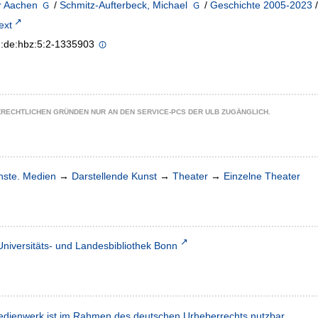
r Aachen
/
Schmitz-Aufterbeck, Michael
/
Geschichte 2005-2023
/
text
n:de:hbz:5:2-1335903
ZRECHTLICHEN GRÜNDEN NUR AN DEN SERVICE-PCS DER ULB ZUGÄNGLICH.
nste. Medien
→
Darstellende Kunst
→
Theater
→
Einzelne Theater
Universitäts- und Landesbibliothek Bonn
dienwerk ist im Rahmen des deutschen Urheberrechts nutzbar.