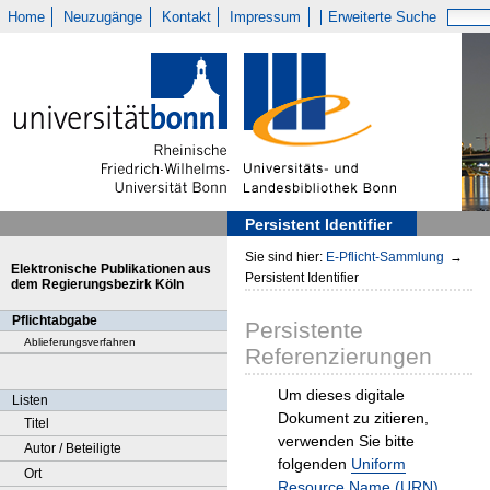
Home
Neuzugänge
Kontakt
Impressum
Erweiterte Suche
Persistent Identifier
Sie sind hier:
E-Pflicht-Sammlung
→
Elektronische Publikationen aus
Persistent Identifier
dem Regierungsbezirk Köln
Pflichtabgabe
Persistente
Ablieferungsverfahren
Referenzierungen
Um dieses digitale
Listen
Dokument zu zitieren,
Titel
verwenden Sie bitte
Autor / Beteiligte
folgenden
Uniform
Ort
Resource Name (URN)