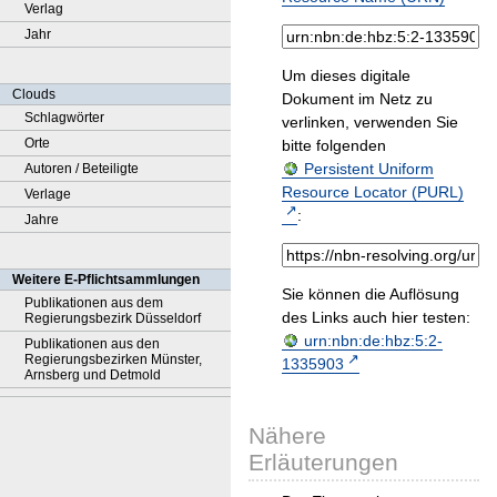
Verlag
Jahr
Um dieses digitale
Clouds
Dokument im Netz zu
Schlagwörter
verlinken, verwenden Sie
Orte
bitte folgenden
Persistent Uniform
Autoren / Beteiligte
Resource Locator (PURL)
Verlage
:
Jahre
Weitere E-Pflichtsammlungen
Sie können die Auflösung
Publikationen aus dem
des Links auch hier testen:
Regierungsbezirk Düsseldorf
urn:nbn:de:hbz:5:2-
Publikationen aus den
Regierungsbezirken Münster,
1335903
Arnsberg und Detmold
Nähere
Erläuterungen