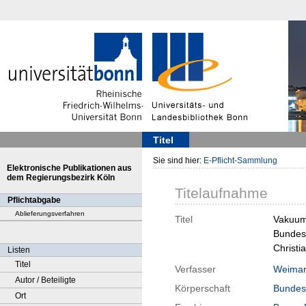
Titel
Sie sind hier:
E-Pflicht-Sammlung
Elektronische Publikationen aus
dem Regierungsbezirk Köln
Titelaufnahme
Pflichtabgabe
Ablieferungsverfahren
Titel
Vakuum-
Bundesi
Christi
Listen
Titel
Verfasser
Weimar
Autor / Beteiligte
Körperschaft
Bundesi
Ort