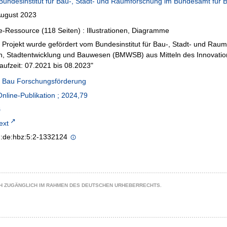
Bundesinstitut für Bau-, Stadt- und Raumforschung im Bundesamt f
August 2023
e-Ressource (118 Seiten) : Illustrationen, Diagramme
 Projekt wurde gefördert vom Bundesinstitut für Bau-, Stadt- und Rau
, Stadtentwicklung und Bauwesen (BMWSB) aus Mitteln des Innovatio
laufzeit: 07.2021 bis 08.2023"
t Bau Forschungsförderung
line-Publikation ; 2024,79
text
n:de:hbz:5:2-1332124
CH ZUGÄNGLICH IM RAHMEN DES DEUTSCHEN URHEBERRECHTS.