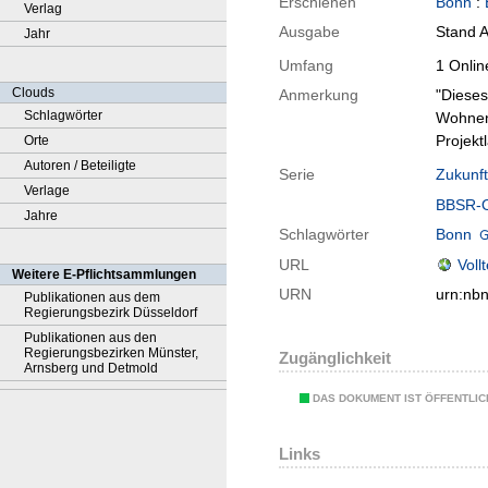
Erschienen
Bonn
:
Verlag
Ausgabe
Stand 
Jahr
Umfang
1 Onlin
Clouds
Anmerkung
"Dieses
Schlagwörter
Wohnen
Projekt
Orte
Autoren / Beteiligte
Serie
Zukunf
Verlage
BBSR-On
Jahre
Schlagwörter
Bonn
URL
Voll
Weitere E-Pflichtsammlungen
URN
urn:nb
Publikationen aus dem
Regierungsbezirk Düsseldorf
Publikationen aus den
Regierungsbezirken Münster,
Zugänglichkeit
Arnsberg und Detmold
DAS DOKUMENT IST ÖFFENTLI
Links