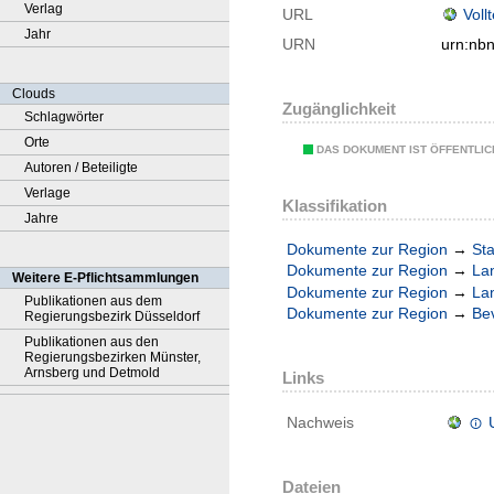
Verlag
URL
Voll
Jahr
URN
urn:nb
Clouds
Zugänglichkeit
Schlagwörter
Orte
DAS DOKUMENT IST ÖFFENTLI
Autoren / Beteiligte
Verlage
Klassifikation
Jahre
Dokumente zur Region
→
Sta
Dokumente zur Region
→
La
Weitere E-Pflichtsammlungen
Dokumente zur Region
→
La
Publikationen aus dem
Dokumente zur Region
→
Be
Regierungsbezirk Düsseldorf
Publikationen aus den
Regierungsbezirken Münster,
Arnsberg und Detmold
Links
Nachweis
Dateien