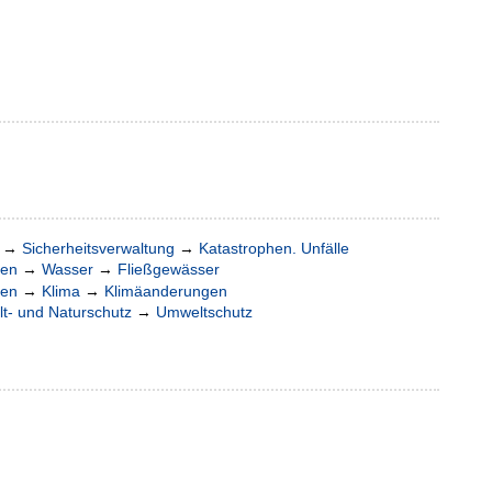
→
Sicherheitsverwaltung
→
Katastrophen. Unfälle
ten
→
Wasser
→
Fließgewässer
ten
→
Klima
→
Klimäanderungen
t- und Naturschutz
→
Umweltschutz