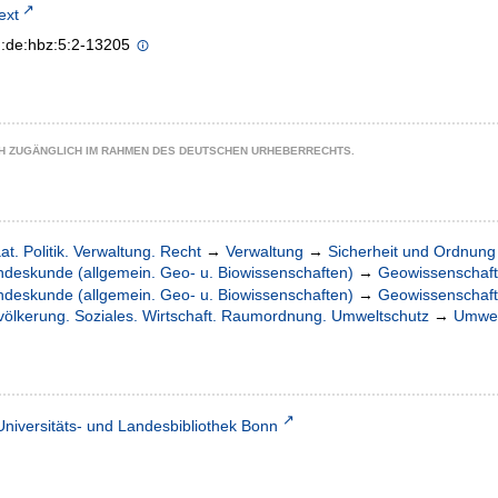
text
n:de:hbz:5:2-13205
CH ZUGÄNGLICH IM RAHMEN DES DEUTSCHEN URHEBERRECHTS.
at. Politik. Verwaltung. Recht
→
Verwaltung
→
Sicherheit und Ordnung
ndeskunde (allgemein. Geo- u. Biowissenschaften)
→
Geowissenschaf
ndeskunde (allgemein. Geo- u. Biowissenschaften)
→
Geowissenschaf
völkerung. Soziales. Wirtschaft. Raumordnung. Umweltschutz
→
Umwel
Universitäts- und Landesbibliothek Bonn