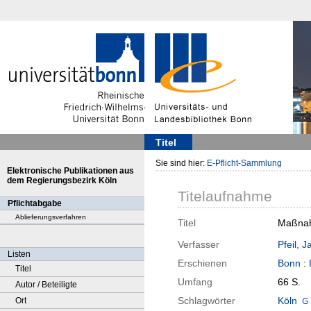
Titel
Sie sind hier:
E-Pflicht-Sammlung
Elektronische Publikationen aus
dem Regierungsbezirk Köln
Titelaufnahme
Pflichtabgabe
Ablieferungsverfahren
Titel
Maßnahm
Verfasser
Pfeil, J
Listen
Erschienen
Bonn
:
Titel
Umfang
66 S.
Autor / Beteiligte
Schlagwörter
Köln
Ort