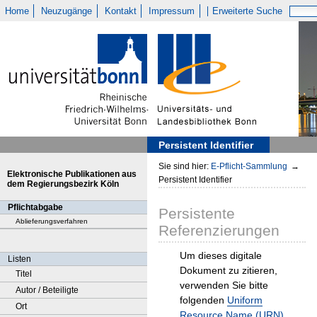
Home
Neuzugänge
Kontakt
Impressum
Erweiterte Suche
Persistent Identifier
Sie sind hier:
E-Pflicht-Sammlung
→
Elektronische Publikationen aus
Persistent Identifier
dem Regierungsbezirk Köln
Pflichtabgabe
Persistente
Ablieferungsverfahren
Referenzierungen
Um dieses digitale
Listen
Dokument zu zitieren,
Titel
verwenden Sie bitte
Autor / Beteiligte
folgenden
Uniform
Ort
Resource Name (URN)