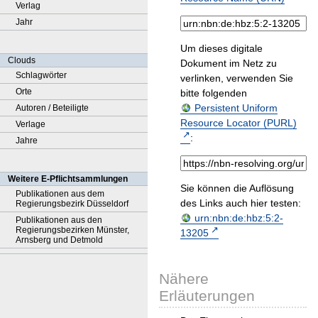
Verlag
Jahr
Um dieses digitale
Clouds
Dokument im Netz zu
Schlagwörter
verlinken, verwenden Sie
Orte
bitte folgenden
Persistent Uniform
Autoren / Beteiligte
Resource Locator (PURL)
Verlage
:
Jahre
Weitere E-Pflichtsammlungen
Sie können die Auflösung
Publikationen aus dem
des Links auch hier testen:
Regierungsbezirk Düsseldorf
urn:nbn:de:hbz:5:2-
Publikationen aus den
Regierungsbezirken Münster,
13205
Arnsberg und Detmold
Nähere
Erläuterungen