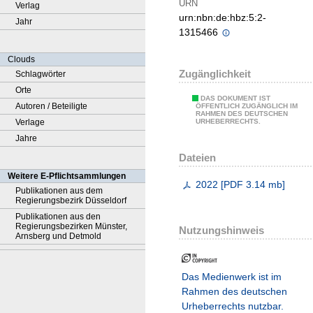
URN
Verlag
urn:nbn:de:hbz:5:2-
Jahr
1315466
Clouds
Zugänglichkeit
Schlagwörter
Orte
DAS DOKUMENT IST
Autoren / Beteiligte
ÖFFENTLICH ZUGÄNGLICH IM
RAHMEN DES DEUTSCHEN
Verlage
URHEBERRECHTS.
Jahre
Dateien
Weitere E-Pflichtsammlungen
2022
[
PDF
3.14 mb
]
Publikationen aus dem
Regierungsbezirk Düsseldorf
Publikationen aus den
Regierungsbezirken Münster,
Nutzungshinweis
Arnsberg und Detmold
Das Medienwerk ist im
Rahmen des deutschen
Urheberrechts nutzbar.