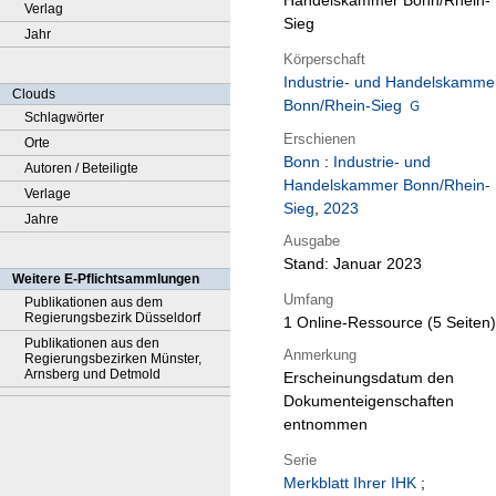
Handelskammer Bonn/Rhein-
Verlag
Sieg
Jahr
Körperschaft
Industrie- und Handelskamme
Clouds
Bonn/Rhein-Sieg
Schlagwörter
Erschienen
Orte
Bonn
:
Industrie- und
Autoren / Beteiligte
Handelskammer Bonn/Rhein-
Verlage
Sieg
,
2023
Jahre
Ausgabe
Stand: Januar 2023
Weitere E-Pflichtsammlungen
Umfang
Publikationen aus dem
Regierungsbezirk Düsseldorf
1 Online-Ressource (5 Seiten)
Publikationen aus den
Anmerkung
Regierungsbezirken Münster,
Arnsberg und Detmold
Erscheinungsdatum den
Dokumenteigenschaften
entnommen
Serie
Merkblatt Ihrer IHK
;