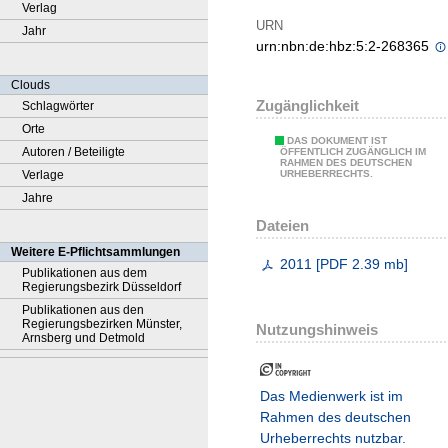
Verlag
URN
Jahr
urn:nbn:de:hbz:5:2-268365
Clouds
Zugänglichkeit
Schlagwörter
Orte
DAS DOKUMENT IST
Autoren / Beteiligte
ÖFFENTLICH ZUGÄNGLICH IM
RAHMEN DES DEUTSCHEN
Verlage
URHEBERRECHTS.
Jahre
Dateien
Weitere E-Pflichtsammlungen
2011
[
PDF
2.39 mb
]
Publikationen aus dem
Regierungsbezirk Düsseldorf
Publikationen aus den
Regierungsbezirken Münster,
Nutzungshinweis
Arnsberg und Detmold
Das Medienwerk ist im
Rahmen des deutschen
Urheberrechts nutzbar.