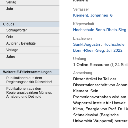
Klement
Verlag
Jahr
Verfasser
Klement, Johannes
Körperschaft
Clouds
Hochschule Bonn-Rhein-Sieg
Schlagwörter
Orte
Erschienen
Autoren / Beteiligte
Sankt Augustin
:
Hochschule
Verlage
Bonn-Rhein-Sieg
,
Juli 2022
Jahre
Umfang
1 Online-Ressource (I, 24 Sei
Weitere E-Pflichtsammlungen
Anmerkung
Publikationen aus dem
Dieser Artikel ist Teil der
Regierungsbezirk Düsseldorf
Dissertationsschrift von Joha
Publikationen aus den
Klement. Sein
Regierungsbezirken Münster,
Arnsberg und Detmold
Promotionsvorhaben wird am
Wuppertal Institut für Umwelt,
Klima, Energie von Prof. Dr. 
Schneidewind (Bergische
Universität Wuppertal) betreut