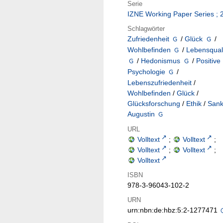
Serie
IZNE Working Paper Series ; 
Schlagwörter
Zufriedenheit
/
Glück
/
Wohlbefinden
/
Lebensquali
/
Hedonismus
/
Positive
Psychologie
/
Lebenszufriedenheit
/
Wohlbefinden
/
Glück
/
Glücksforschung
/
Ethik
/
Sank
Augustin
URL
Volltext
;
Volltext
;
Volltext
;
Volltext
;
Volltext
ISBN
978-3-96043-102-2
URN
urn:nbn:de:hbz:5:2-1277471