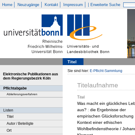
Home
Neuzugänge
Kontakt
Impressum
Erweiterte Suche
Titel
Sie sind hier:
E-Pflicht-Sammlung
Elektronische Publikationen aus
dem Regierungsbezirk Köln
Titelaufnahme
Pflichtabgabe
Ablieferungsverfahren
Titel
Was macht ein glückliches Le
aus? : die Ergebnisse der
Listen
empirischen Glücksforschung
Titel
Kontext einer ethischen
Autor / Beteiligte
Wohlbefindenstheorie / Johan
Ort