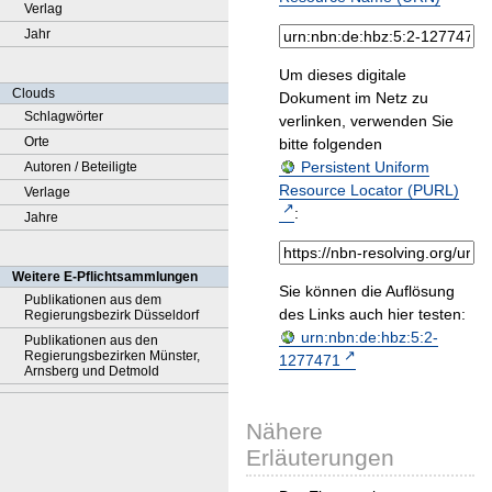
Verlag
Jahr
Um dieses digitale
Clouds
Dokument im Netz zu
Schlagwörter
verlinken, verwenden Sie
Orte
bitte folgenden
Persistent Uniform
Autoren / Beteiligte
Resource Locator (PURL)
Verlage
:
Jahre
Weitere E-Pflichtsammlungen
Sie können die Auflösung
Publikationen aus dem
des Links auch hier testen:
Regierungsbezirk Düsseldorf
urn:nbn:de:hbz:5:2-
Publikationen aus den
Regierungsbezirken Münster,
1277471
Arnsberg und Detmold
Nähere
Erläuterungen