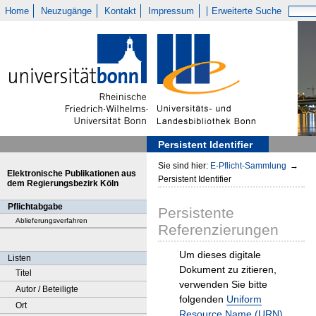
Home
Neuzugänge
Kontakt
Impressum
Erweiterte Suche
Persistent Identifier
Sie sind hier:
E-Pflicht-Sammlung
→
Elektronische Publikationen aus
Persistent Identifier
dem Regierungsbezirk Köln
Pflichtabgabe
Persistente
Ablieferungsverfahren
Referenzierungen
Um dieses digitale
Listen
Dokument zu zitieren,
Titel
verwenden Sie bitte
Autor / Beteiligte
folgenden
Uniform
Ort
Resource Name (URN)