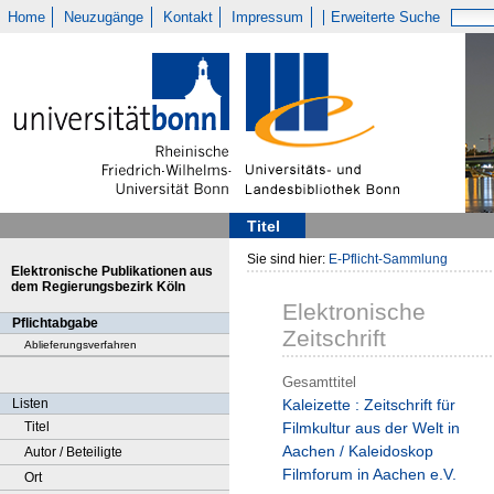
Home
Neuzugänge
Kontakt
Impressum
Erweiterte Suche
Titel
Sie sind hier:
E-Pflicht-Sammlung
Elektronische Publikationen aus
dem Regierungsbezirk Köln
Elektronische
Pflichtabgabe
Zeitschrift
Ablieferungsverfahren
Gesamttitel
Listen
Kaleizette : Zeitschrift für
Titel
Filmkultur aus der Welt in
Aachen / Kaleidoskop
Autor / Beteiligte
Filmforum in Aachen e.V.
Ort