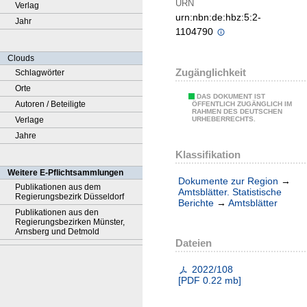
URN
Verlag
urn:nbn:de:hbz:5:2-
Jahr
1104790
Clouds
Zugänglichkeit
Schlagwörter
Orte
DAS DOKUMENT IST
Autoren / Beteiligte
ÖFFENTLICH ZUGÄNGLICH IM
RAHMEN DES DEUTSCHEN
Verlage
URHEBERRECHTS.
Jahre
Klassifikation
Weitere E-Pflichtsammlungen
Dokumente zur Region
→
Publikationen aus dem
Amtsblätter. Statistische
Regierungsbezirk Düsseldorf
Berichte
→
Amtsblätter
Publikationen aus den
Regierungsbezirken Münster,
Arnsberg und Detmold
Dateien
2022/108
[
PDF
0.22 mb
]