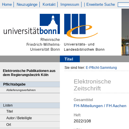
Home
Neuzugänge
Kontakt
Impressum
Erweiterte Suche
Titel
Sie sind hier:
E-Pflicht-Sammlung
Elektronische Publikationen aus
dem Regierungsbezirk Köln
Elektronische
Pflichtabgabe
Zeitschrift
Ablieferungsverfahren
Gesamttitel
Listen
FH-Mitteilungen / FH Aachen
Titel
Heft
Autor / Beteiligte
2022/108
Ort