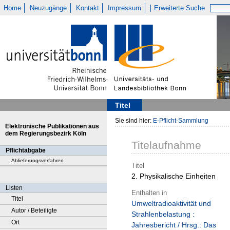
Home
Neuzugänge
Kontakt
Impressum
Erweiterte Suche
Titel
Sie sind hier:
E-Pflicht-Sammlung
Elektronische Publikationen aus
dem Regierungsbezirk Köln
Titelaufnahme
Pflichtabgabe
Ablieferungsverfahren
Titel
2. Physikalische Einheiten
Listen
Enthalten in
Titel
Umweltradioaktivität und
Autor / Beteiligte
Strahlenbelastung :
Ort
Jahresbericht / Hrsg.: Das