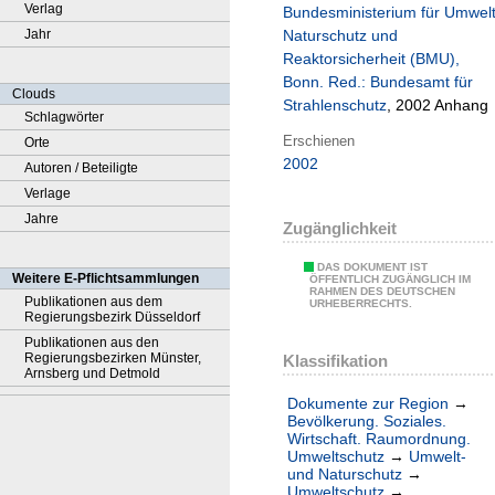
Verlag
Bundesministerium für Umwel
Jahr
Naturschutz und
Reaktorsicherheit (BMU),
Bonn. Red.: Bundesamt für
Clouds
Strahlenschutz
, 2002 Anhang
Schlagwörter
Erschienen
Orte
2002
Autoren / Beteiligte
Verlage
Jahre
Zugänglichkeit
DAS DOKUMENT IST
Weitere E-Pflichtsammlungen
ÖFFENTLICH ZUGÄNGLICH IM
RAHMEN DES DEUTSCHEN
Publikationen aus dem
URHEBERRECHTS.
Regierungsbezirk Düsseldorf
Publikationen aus den
Regierungsbezirken Münster,
Klassifikation
Arnsberg und Detmold
Dokumente zur Region
→
Bevölkerung. Soziales.
Wirtschaft. Raumordnung.
Umweltschutz
→
Umwelt-
und Naturschutz
→
Umweltschutz
→